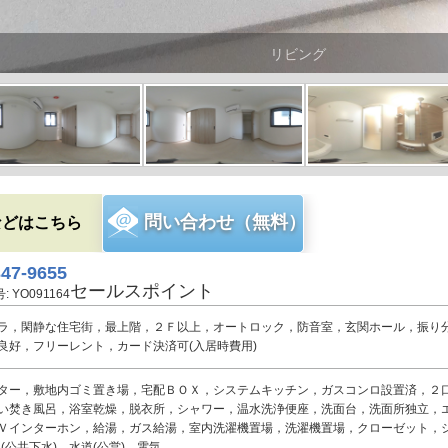
リビング
問い合わせ（無料）
などはこちら
347-9655
セールスポイント
YO091164
ラ，閑静な住宅街，最上階，２Ｆ以上，オートロック，防音室，玄関ホール，振り
良好，フリーレント，カード決済可(入居時費用)
ター，敷地内ゴミ置き場，宅配ＢＯＸ，システムキッチン，ガスコンロ設置済，２
い焚き風呂，浴室乾燥，脱衣所，シャワー，温水洗浄便座，洗面台，洗面所独立，
Ｖインターホン，給湯，ガス給湯，室内洗濯機置場，洗濯機置場，クローゼット，シ
(公共下水)，水道(公営)，電気