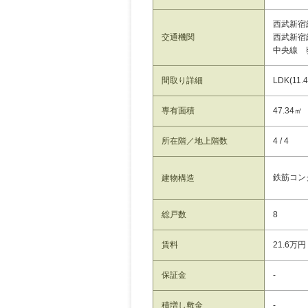
西武新宿
交通機関
西武新宿
中央線 
間取り詳細
LDK(11
専有面積
47.34㎡
所在階／地上階数
4 / 4
鉄筋コン
建物構造
総戸数
8
賃料
21.6万円
保証金
-
積増し敷金
-