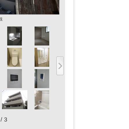
観
 / 3