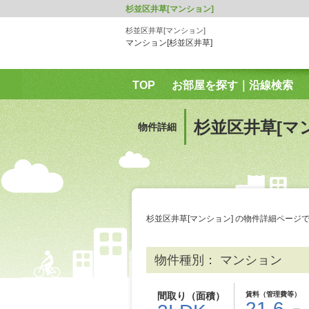
杉並区井草[マンション]
杉並区井草[マンション]
マンション[杉並区井草]
TOP
お部屋を探す｜沿線検索
会社情報｜店舗のご案内
会社情
杉並区井草[マ
物件詳細
荻窪店｜TOP
吉祥寺店｜TOP
杉並区井草[マンション] の物件詳細ページ
物件種別： マンション
間取り（面積）
賃料（管理費等）
21.6