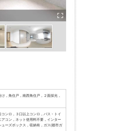
分け，角住戸，南西角住戸，２面採光，
口コンロ，３口以上コンロ，バス・トイ
エアコン，ネット使用料不要，インター
ューズボックス，収納有，ガス(都市ガ