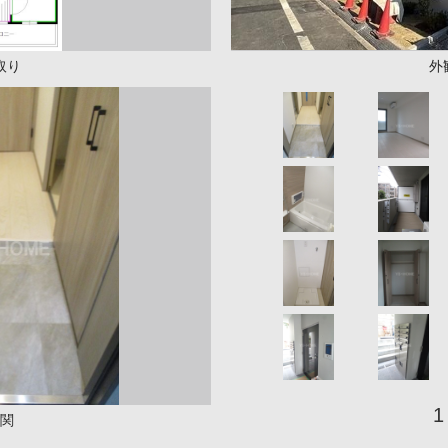
取り
外
1
関