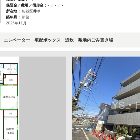
保証金／敷引／償却金：
- ／ - ／ -
所在地：
杉並区井草
築年月：
新築
2025年11月
 エレベーター 宅配ボックス 追炊 敷地内ごみ置き場