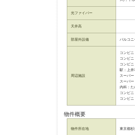
光ファイバー
天井高
部屋外設備
バルコニ
コンビニ：
コンビニ：
コンビニ：
駅：上井
周辺施設
スーパー：
スーパー：m
内科：たむ
コンビニ：
コンビニ：ｾ
物件概要
東京都杉
物件所在地