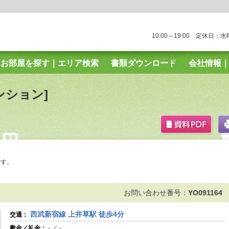
10:00～19:00 定休日：
お部屋を探す｜エリア検索
書類ダウンロード
会社情報
報｜個人情報保護方針
サイトマップ
中野支店｜TOP
中
ンション]
国分寺店｜TOP
高円寺南店｜TOP
です。
お問い合わせ番号：
YO091164
西武新宿線 上井草駅 徒歩4分
交通：
敷金／礼金：
- ／ -