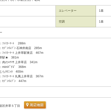
エレベーター
1基
空調
1基
ー
ﾌｧﾐﾘｰﾏｰﾄ 288m
ｾﾌﾞﾝｲﾚﾌﾞﾝ 石神井南店 285m
ﾌｧﾐﾘｰﾏｰﾄ 上井草駅東店 467m
草駅★ 381m
肉のﾊﾅﾏｻ 上井草店 341m
iniﾋﾟｱｺﾞ 368m
らｸﾘﾆｯｸ 400m
ﾌｧﾐﾘｰﾏｰﾄ 丸萬上井草店 367m
ﾌﾞﾝｲﾚﾌﾞﾝ 447m
並区井草５丁目