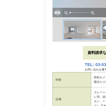
資料請求
TEL: 03-5
お問い合わせ番号: 
防犯カメ
特徴
陽当たり
エレベー
レ別，追
設備
ホン，Ｔ
ス)，下水