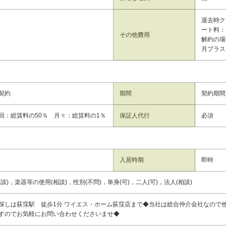
退去時ク
ート料：1
その他費用
解約の場
月プラス
契約
期間
契約期間
回：総賃料の50％ 月々：総賃料の1％
保証人代行
必須
入居時期
即時
談)，楽器等の使用(相談)，性別(不問)，単身(可)，二人(可)，法人(相談)
探しは荻窪駅 徒歩1分 ワイエス・ホーム荻窪店まで◆当社は総合仲介会社なので
すのでお気軽にお問い合わせくださいませ◆