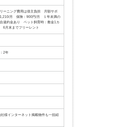
リーニング費用は借主負担 月額サポ
,210/月 保険：900円/月 １年未満の
合違約金あり ペット飼育時：敷金1カ
 6月末までフリーレント
：2年
他社様インターネット掲載物件も一括紹