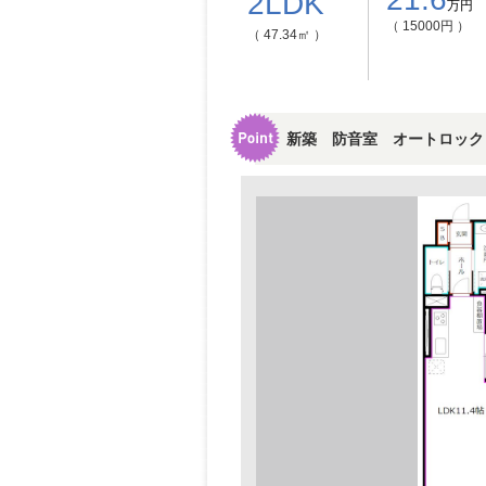
2LDK
万円
（ 15000円 ）
（ 47.34㎡ ）
新築 防音室 オートロック