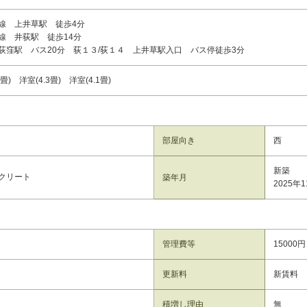
線 上井草駅 徒歩4分
線 井荻駅 徒歩14分
荻窪駅 バス20分 荻１３/荻１４ 上井草駅入口 バス停徒歩3分
.4畳) 洋室(4.3畳) 洋室(4.1畳)
部屋向き
西
新築
クリート
築年月
2025年
管理費等
15000円
更新料
新賃料 
積増し理由
無