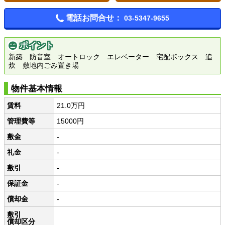
電話お問合せ：
03-5347-9655
ポイント
新築 防音室 オートロック エレベーター 宅配ボックス 追
炊 敷地内ごみ置き場
物件基本情報
賃料
21.0万円
管理費等
15000円
敷金
-
礼金
-
敷引
-
保証金
-
償却金
-
敷引
償却区分