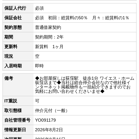
保証人代行
必須
保証会社
必須 初回：総賃料の50％ 月々：総賃料の1％
契約形態
普通借家契約
期間
契約期間：2年
更新料
新賃料 1ヶ月
現況
空
入居時期
即時
備考
◆お部屋探しは荻窪駅 徒歩1分 ワイエス・ホーム
荻窪店まで◆当社は総合仲介会社なので他社様イ
ンターネット掲載物件も一括紹介できますのでお
気軽にお問い合わせくださいませ◆
IT重説
可
取引態様
仲介元付（一般）
自社管理番号
YO091179
情報更新日
2026年8月2日