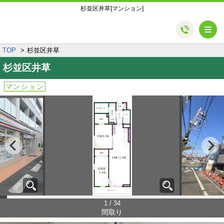
杉並区井草[マンション]
メ
TOP
杉並区井草
杉並区井草
マンション
1 / 34
間取り