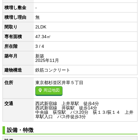
積増し敷金
-
積増し理由
無
間取り
2LDK
専有面積
47.34㎡
所在階
3 / 4
築年月
新築
2025年11月
建物構造
鉄筋コンクリート
住所
東京都杉並区井草５丁目
周辺地図
交通
西武新宿線 上井草駅 徒歩4分
西武新宿線 井荻駅 徒歩14分
中央線 荻窪駅 バス20分 荻１３/荻１４ 上井
草駅入口 バス停徒歩3分
設備・特徴