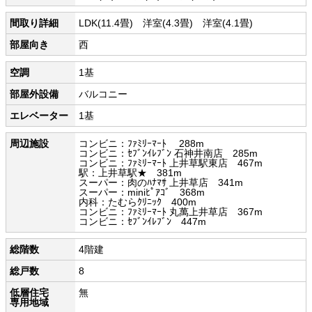
間取り詳細
LDK(11.4畳) 洋室(4.3畳) 洋室(4.1畳)
部屋向き
西
空調
1基
部屋外設備
バルコニー
エレベーター
1基
周辺施設
コンビニ：ﾌｧﾐﾘｰﾏｰﾄ 288m
コンビニ：ｾﾌﾞﾝｲﾚﾌﾞﾝ 石神井南店 285m
コンビニ：ﾌｧﾐﾘｰﾏｰﾄ 上井草駅東店 467m
駅：上井草駅★ 381m
スーパー：肉のﾊﾅﾏｻ 上井草店 341m
スーパー：miniﾋﾟｱｺﾞ 368m
内科：たむらｸﾘﾆｯｸ 400m
コンビニ：ﾌｧﾐﾘｰﾏｰﾄ 丸萬上井草店 367m
コンビニ：ｾﾌﾞﾝｲﾚﾌﾞﾝ 447m
総階数
4階建
総戸数
8
低層住宅
無
専用地域