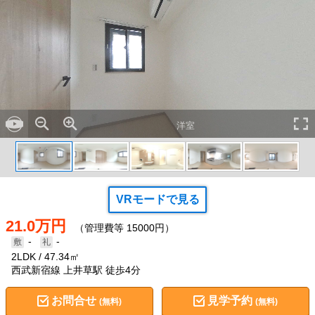
洋室
VRモードで見る
21.0万円
（管理費等 15000円）
-
-
2LDK
47.34㎡
西武新宿線 上井草駅 徒歩4分
お問合せ
見学予約
(無料)
(無料)