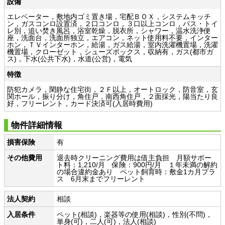
設備
エレベーター，敷地内ゴミ置き場，宅配ＢＯＸ，システムキッチ
ン，ガスコンロ設置済，２口コンロ，３口以上コンロ，バス・トイ
レ別，追い焚き風呂，浴室乾燥，脱衣所，シャワー，温水洗浄便
座，洗面台，洗面所独立，エアコン，ネット使用料不要，インター
ホン，ＴＶインターホン，給湯，ガス給湯，室内洗濯機置場，洗濯
機置場，クローゼット，シューズボックス，収納有，ガス(都市ガ
ス)，下水(公共下水)，水道(公営)，電気
特徴
防犯カメラ，閑静な住宅街，２Ｆ以上，オートロック，防音室，玄
関ホール，振り分け，角住戸，南西角住戸，２面採光，陽当たり良
好，フリーレント，カード決済可(入居時費用)
物件詳細情報
損害保険
有
その他費用
退去時クリーニング費用は借主負担 月額サポー
ト料：1,210/月 保険：900円/月 １年未満の解約
の場合違約金あり ペット飼育時：敷金1カ月プラ
ス 6月末までフリーレント
法人契約
相談
入居条件
ペット(相談)，楽器等の使用(相談)，性別(不問)，
単身(可)，二人(可)，法人(相談)