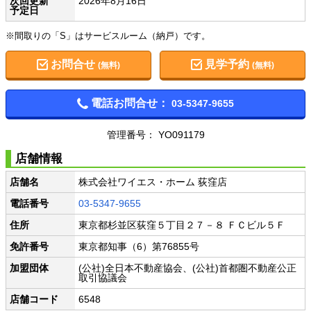
次回更新
2026年8月16日
予定日
※間取りの「S」はサービスルーム（納戸）です。
お問合せ
見学予約
(無料)
(無料)
電話お問合せ：
03-5347-9655
管理番号： YO091179
店舗情報
店舗名
株式会社ワイエス・ホーム 荻窪店
電話番号
03-5347-9655
住所
東京都杉並区荻窪５丁目２７－８ ＦＣビル５Ｆ
免許番号
東京都知事（6）第76855号
加盟団体
(公社)全日本不動産協会、(公社)首都圏不動産公正
取引協議会
店舗コード
6548