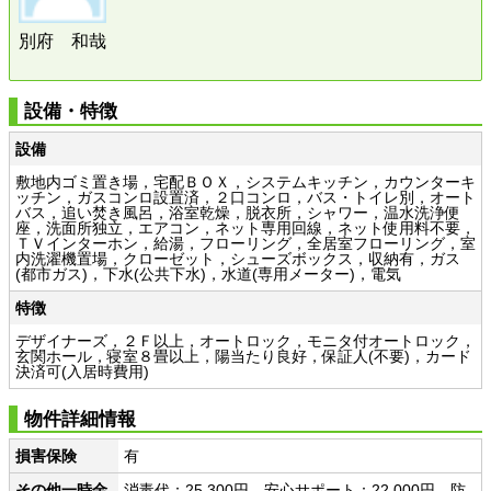
別府 和哉
設備・特徴
設備
敷地内ゴミ置き場，宅配ＢＯＸ，システムキッチン，カウンターキ
ッチン，ガスコンロ設置済，２口コンロ，バス・トイレ別，オート
バス，追い焚き風呂，浴室乾燥，脱衣所，シャワー，温水洗浄便
座，洗面所独立，エアコン，ネット専用回線，ネット使用料不要，
ＴＶインターホン，給湯，フローリング，全居室フローリング，室
内洗濯機置場，クローゼット，シューズボックス，収納有，ガス
(都市ガス)，下水(公共下水)，水道(専用メーター)，電気
特徴
デザイナーズ，２Ｆ以上，オートロック，モニタ付オートロック，
玄関ホール，寝室８畳以上，陽当たり良好，保証人(不要)，カード
決済可(入居時費用)
物件詳細情報
損害保険
有
その他一時金
消毒代：25,300円 安心サポート：22,000円 防