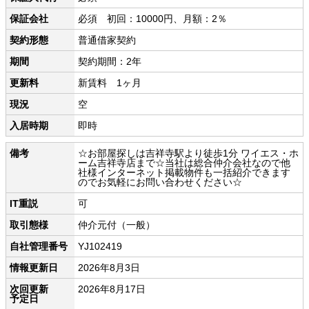
保証会社
必須 初回：10000円、月額：2％
契約形態
普通借家契約
期間
契約期間：2年
更新料
新賃料 1ヶ月
現況
空
入居時期
即時
備考
☆お部屋探しは吉祥寺駅より徒歩1分 ワイエス・ホ
ーム吉祥寺店まで☆当社は総合仲介会社なので他
社様インターネット掲載物件も一括紹介できます
のでお気軽にお問い合わせください☆
IT重説
可
取引態様
仲介元付（一般）
自社管理番号
YJ102419
情報更新日
2026年8月3日
次回更新
2026年8月17日
予定日