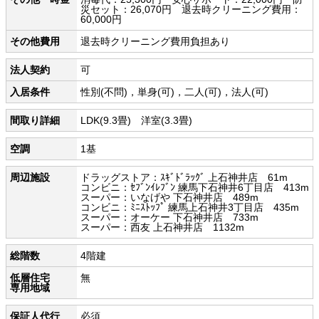
災セット：26,070円 退去時クリーニング費用：
60,000円
その他費用
退去時クリーニング費用負担あり
法人契約
可
入居条件
性別(不問)，単身(可)，二人(可)，法人(可)
間取り詳細
LDK(9.3畳) 洋室(3.3畳)
空調
1基
周辺施設
ドラッグストア：ｽｷﾞﾄﾞﾗｯｸﾞ 上石神井店 61m
コンビニ：ｾﾌﾞﾝｲﾚﾌﾞﾝ 練馬下石神井6丁目店 413m
スーパー：いなげや 下石神井店 489m
コンビニ：ﾐﾆｽﾄｯﾌﾟ 練馬上石神井3丁目店 435m
スーパー：オーケー 下石神井店 733m
スーパー：西友 上石神井店 1132m
総階数
4階建
低層住宅
無
専用地域
保証人代行
必須