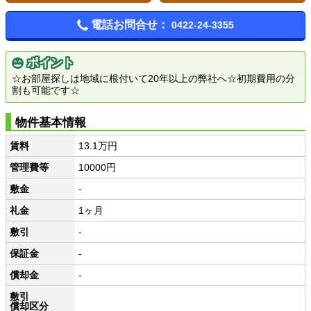
電話お問合せ：
0422-24-3355
ポイント
☆お部屋探しは地域に根付いて20年以上の弊社へ☆初期費用の分
割も可能です☆
物件基本情報
賃料
13.1万円
管理費等
10000円
敷金
-
礼金
1ヶ月
敷引
-
保証金
-
償却金
-
敷引
償却区分