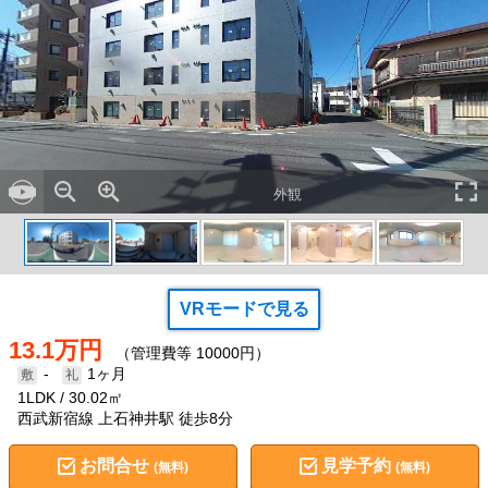
外観
VRモードで見る
13.1万円
（管理費等 10000円）
-
1ヶ月
1LDK
30.02㎡
西武新宿線 上石神井駅 徒歩8分
お問合せ
見学予約
(無料)
(無料)