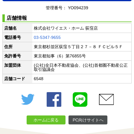
管理番号： YO094239
店舗情報
店舗名
株式会社ワイエス・ホーム 荻窪店
電話番号
03-5347-9655
住所
東京都杉並区荻窪５丁目２７－８ ＦＣビル５Ｆ
免許番号
東京都知事（6）第76855号
加盟団体
(公社)全日本不動産協会、(公社)首都圏不動産公正
取引協議会
店舗コード
6548
Twitter
Facebook
LINE
メール
ホームに戻る
PC向けサイトへ