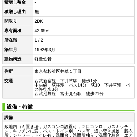
積増し敷金
-
積増し理由
無
間取り
2DK
専有面積
42.69㎡
所在階
1 / 2
築年月
1992年3月
建物構造
軽量鉄骨
住所
東京都杉並区井草１丁目
交通
西武新宿線 下井草駅 徒歩1分
中央線 荻窪駅 バス14分 荻10 下井草駅 バ
ス停徒歩3分
西武池袋線 富士見台駅 徒歩21分
設備・特徴
設備
敷地内ゴミ置き場，ガスコンロ設置可，２口コンロ，ガスキッチ
ン，キッチンに窓，バス・トイレ別，バス有，追い焚き風呂，脱衣
所，シャワー，トイレ有，洗面台，洗面所独立，洗面化粧台，エア