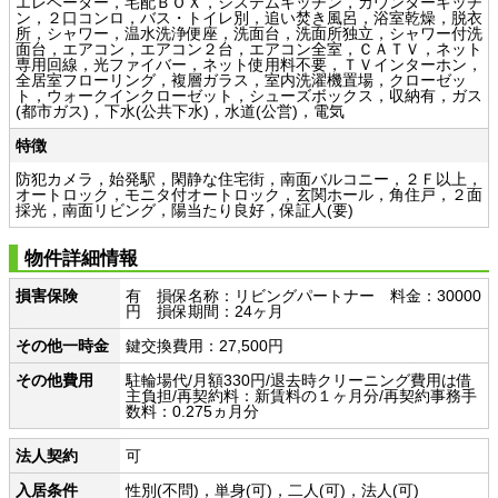
エレベーター，宅配ＢＯＸ，システムキッチン，カウンターキッチ
ン，２口コンロ，バス・トイレ別，追い焚き風呂，浴室乾燥，脱衣
所，シャワー，温水洗浄便座，洗面台，洗面所独立，シャワー付洗
面台，エアコン，エアコン２台，エアコン全室，ＣＡＴＶ，ネット
専用回線，光ファイバー，ネット使用料不要，ＴＶインターホン，
全居室フローリング，複層ガラス，室内洗濯機置場，クローゼッ
ト，ウォークインクローゼット，シューズボックス，収納有，ガス
(都市ガス)，下水(公共下水)，水道(公営)，電気
特徴
防犯カメラ，始発駅，閑静な住宅街，南面バルコニー，２Ｆ以上，
オートロック，モニタ付オートロック，玄関ホール，角住戸，２面
採光，南面リビング，陽当たり良好，保証人(要)
物件詳細情報
損害保険
有 損保名称：リビングパートナー 料金：30000
円 損保期間：24ヶ月
その他一時金
鍵交換費用：27,500円
その他費用
駐輪場代/月額330円/退去時クリーニング費用は借
主負担/再契約料：新賃料の１ヶ月分/再契約事務手
数料：0.275ヵ月分
法人契約
可
入居条件
性別(不問)，単身(可)，二人(可)，法人(可)