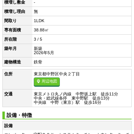
積増し敷金
-
積増し理由
無
間取り
1LDK
専有面積
38.88㎡
所在階
3 / 5
築年月
新築
2026年5月
建物構造
鉄骨
住所
東京都中野区中央２丁目
周辺地図
交通
東京メトロ丸ノ内線 中野坂上駅 徒歩11分
中央・総武線各停 東中野駅 徒歩13分
中央線 中野（東京）駅 徒歩16分
設備・特徴
設備