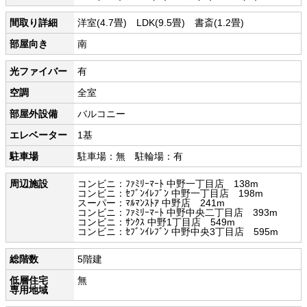
間取り詳細
洋室(4.7畳) LDK(9.5畳) 書斎(1.2畳)
部屋向き
南
光ファイバー
有
空調
全室
部屋外設備
バルコニー
エレベーター
1基
駐車場
駐車場：無 駐輪場：有
周辺施設
コンビニ：ﾌｧﾐﾘｰﾏｰﾄ 中野一丁目店 138m
コンビニ：ｾﾌﾞﾝｲﾚﾌﾞﾝ 中野一丁目店 198m
スーパー：ﾏﾙﾏﾝｽﾄｱ 中野店 241m
コンビニ：ﾌｧﾐﾘｰﾏｰﾄ 中野中央二丁目店 393m
コンビニ：ｻﾝｸｽ 中野1丁目店 549m
コンビニ：ｾﾌﾞﾝｲﾚﾌﾞﾝ 中野中央3丁目店 595m
総階数
5階建
低層住宅
無
専用地域