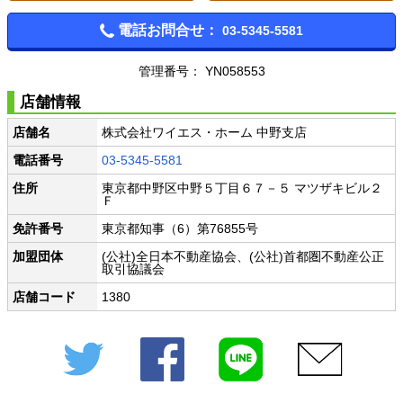
電話お問合せ：
03-5345-5581
管理番号： YN058553
店舗情報
店舗名
株式会社ワイエス・ホーム 中野支店
電話番号
03-5345-5581
住所
東京都中野区中野５丁目６７－５ マツザキビル２
Ｆ
免許番号
東京都知事（6）第76855号
加盟団体
(公社)全日本不動産協会、(公社)首都圏不動産公正
取引協議会
店舗コード
1380
Twitter
Facebook
LINE
メール