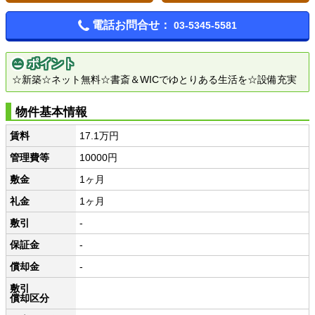
電話お問合せ：
03-5345-5581
ポイント
☆新築☆ネット無料☆書斎＆WICでゆとりある生活を☆設備充実
物件基本情報
賃料
17.1万円
管理費等
10000円
敷金
1ヶ月
礼金
1ヶ月
敷引
-
保証金
-
償却金
-
敷引
償却区分