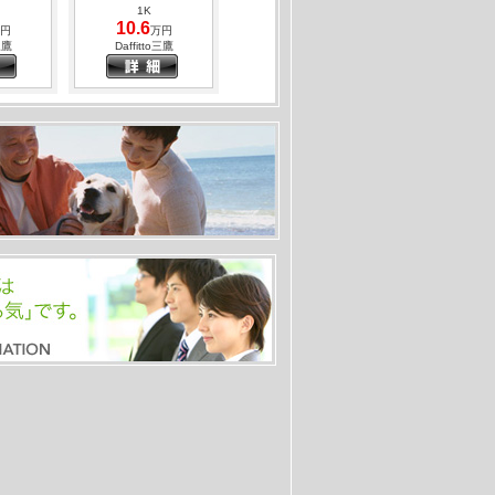
い☆
1K
徒歩13分
10.6
円
万円
52㎡）
三鷹
Daffitto三鷹
０円
スーパー、コンビニ、ドラッグストア、があ
駅 9
中央線 東小金井駅
4分
徒歩8分
01㎡）
０円
ペット飼育可能。1ＬＤＫとしても利用可能
ン
マンション
 徒歩12分
1R
34㎡）
9.5
円
万円
０円
ス
イーストヒルズ小金井
ー施工です☆ＳＥＣＯＭ導入で安心です☆
井駅 徒歩10分
 20
92㎡）
０円
暮らせる戸建です！猫・小型犬は2匹まで相