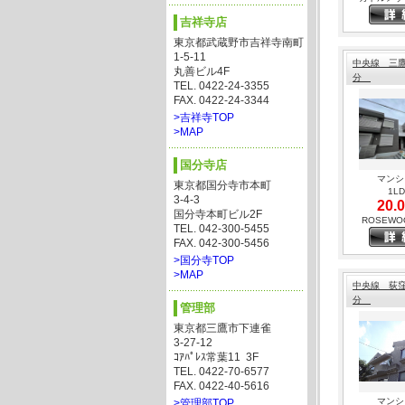
吉祥寺店
東京都武蔵野市吉祥寺南町
1-5-11
中央線 三鷹
丸善ビル4F
分
TEL. 0422-24-3355
FAX. 0422-24-3344
>吉祥寺TOP
>MAP
国分寺店
マンシ
東京都国分寺市本町
1L
3-4-3
20.0
国分寺本町ビル2F
ROSEWO
TEL. 042-300-5455
FAX. 042-300-5456
>国分寺TOP
>MAP
中央線 荻窪
分
管理部
東京都三鷹市下連雀
3-27-12
ｺｱﾊﾟﾚｽ常葉11 3F
TEL. 0422-70-6577
FAX. 0422-40-5616
マンシ
>管理部TOP