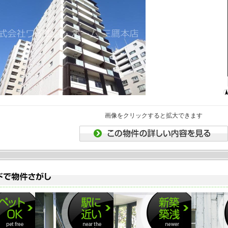
ココ。後悔はさせま
最寄：中央線 三鷹駅 
間取：１Ｋ（22.5㎡
賃料：７８，０００
管理費：3,000円
2026.07.16
☆屋上に家庭菜園スペ
最寄：中央線 吉祥寺駅
間取：１ＬＤＫ（42.
賃料：２２２，００
管理費：12,000円
2026.07.02
☆オートロック・宅
画像をクリックすると拡大できます
ば超ラッキー☆
最寄：中央線 三鷹駅 
間取：３ＬＤＫ（70.
賃料：２５０，００
管理費：10,000円
2026.06.25
☆特別快速が停車す
周辺商業施設多数あ
最寄：中央線 三鷹駅 
間取：１ＳＬＤＫ（48
賃料：２２３，００
管理費：10,000円
2026.06.16
☆エキチカですが、