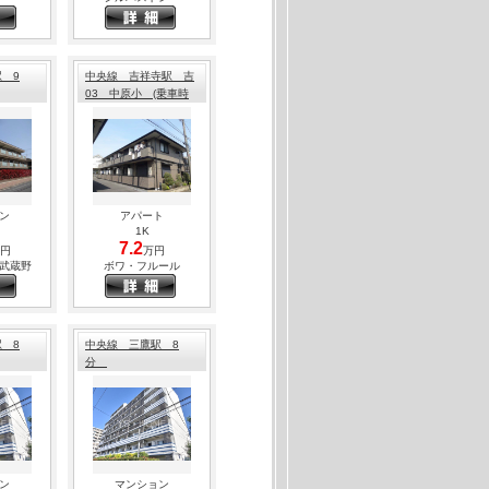
★広々リビング★使いやすい間取りで追い焚
用可能☆
徒歩16分
53㎡）
０円
 9
中央線 吉祥寺駅 吉
03 中原小 (乗車時
間：24分 バス停徒
用可能。自転車圏内にOKストア有り☆
歩：2分 )
徒歩40分
44㎡）
０円
ン
アパート
1K
いたオートロックマンション。3面採光の明
7.2
円
万円
武蔵野
ボワ・フルール
徒歩8分
4㎡）
０円
 8
中央線 三鷹駅 8
分
ーゼット。ルーフバルコニー付き☆
徒歩3分
66㎡）
０円
スが魅力的な物件です！★ペット可、2匹の
ン
マンション