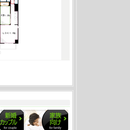
せん☆
徒歩2分
）
円
ースあります☆オートロック☆宅配BOX☆
 徒歩15分
55㎡）
０円
配ボックス付き分譲マンション。期間があえ
徒歩20分
2㎡）
０円
る三鷹駅利用、東京方面始発電車もあり。駅
り、で生活便利☆
徒歩4分
.04㎡）
０円
静かな住環境で暮らせます。グリル付き2口