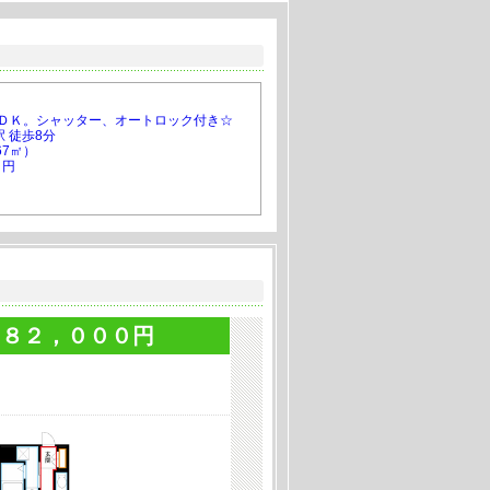
ＬＤＫ。シャッター、オートロック付き☆
 徒歩8分
67㎡）
０円
まえ！！玄関ホール付きワンルーム。キッチ
徒歩2分
）
０円
１８２，０００円
12分★カップル・ファミリーにオススメ
 徒歩12分
83㎡）
０円
ても便利です！緑と便利さを変え備えるなら