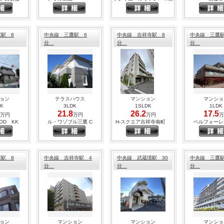
☆６０㎡の大型物件
き付。無料でWifi利
最寄：中央線 三鷹駅 
間取：２ＬＤＫ（63.
賃料：１５３，００
管理費：10,000円
駅 8
中央線 三鷹駅 6
中央線 吉祥寺駅 8
中央線 三鷹駅
分
分
分
2026.04.17
☆中央線・京王線が利
最寄：中央線 三鷹駅 
間取：２ＬＤＫ（61.
賃料：１５５，００
管理費：4,000円
2026.04.09
ョン
テラスハウス
マンション
マンショ
DK
3LDK
1SLDK
1LDK
☆エレベーターの付
21.8
26.2
17.5
万円
万円
万円
万
るいお部屋☆
OD KK
ル・ワゾブル三鷹 C
H-スクエア吉祥寺南町
ベルフォーレ
最寄：中央線 三鷹駅 
間取：２ＤＫ（47.3
賃料：１１４，００
管理費：8,000円
2026.03.31
駅 8
中央線 吉祥寺駅 4
中央線 武蔵境駅 30
中央線 三鷹駅
分
分
分
☆ウォークインクロ
最寄：中央線 三鷹駅 
間取：１ＬＤＫ（41.
賃料：１５９，００
管理費：10,000円
2026.03.26
☆素敵なエントラン
ョン
マンション
マンション
マンショ