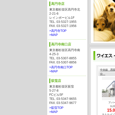
高円寺店
東京都杉並区高円寺北
2-21-6
レインボービル1F
TEL. 03-5327-1955
FAX. 03-5327-1956
>高円寺TOP
>MAP
高円寺南口店
東京都杉並区高円寺南
4-25-3
TEL. 03-5307-8855
FAX. 03-5307-8856
>高円寺南口TOP
中央線 西荻
>MAP
分
荻窪店
東京都杉並区荻窪
5-27-8
FCビル5F
TEL. 03-5347-9655
FAX. 03-5347-9677
アパ
1L
>荻窪TOP
15.0
>MAP
カトルメゾ