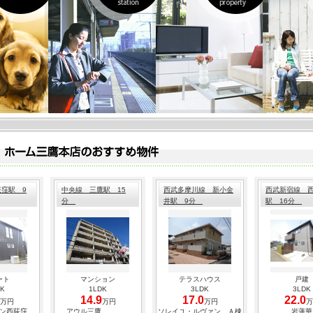
ガスキッチン。追い
最寄：中央線 三鷹駅 
間取：１Ｋ（25.06㎡
賃料：１４０，００
管理費：10,000円
2026.06.13
☆DK-ZEH、太陽
最寄：西武新宿線 田無
間取：２ＬＤＫ（58.
賃料：１２２，５０
管理費：5,000円
2026.06.01
☆ペット飼育相談可
お部屋☆
最寄：中央線 東小金井
間取：１ＳＬＤＫ（63
賃料：２００，００
窪駅 9
中央線 三鷹駅 15
西武多摩川線 新小金
西武新宿線 
管理費：なし
分
井駅 9分
駅 16分
2026.05.15
☆特別快速が停車す
☆
最寄：中央線 三鷹駅 
間取：２ＬＤＫ（63.
賃料：２５３，００
ート
マンション
テラスハウス
戸建
管理費：10,000円
DK
1LDK
3LDK
3LDK
14.9
17.0
2026.05.06
22.0
万円
万円
万円
万
ン西荻窪
アウル三鷹
ソレイユ・ルヴァン Ａ棟
岩蓮華