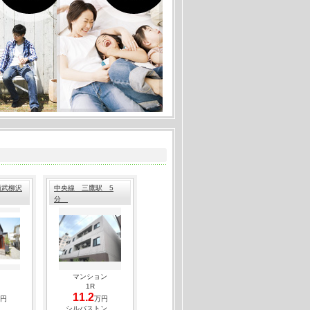
焚き付☆
徒歩3分
）
０円
光発電システム採用。ネット無料で利用可能☆
駅 徒歩18分
06㎡）
０円
能の戸建。猫ちゃん用ステップが設置済みの
駅 徒歩14分
.67㎡）
０円
西武柳沢
中央線 三鷹駅 5
分
る三鷹駅徒歩圏内、東京方面始発電車もあり
徒歩10分
1㎡）
０円
マンション
1R
11.2
円
万円
シルバストン