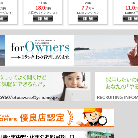
飼育もご相談くださ
DK
1LDK
2DK
1K
最寄：中央線 三鷹駅 
18.0
7.7
11.0
万円
万円
万円
万
間取：１ＬＤＫ（47.
アーグレイ）
吉祥寺パインクレスト
KEIⅡマンション
Daffitto
賃料：１６５，００
管理費：なし
2026.03.21
☆駅までの通り道に
境駅 9
京王井の頭線 井の頭
西武国分寺線 恋ヶ窪
中央線 吉祥寺
り生活便利☆
公園駅 19分
駅 9分
分
最寄：中央線 三鷹駅 
間取：１ＬＤＫ（40.
賃料：１７０，００
管理費：なし
2026.03.12
☆事務所使用相談。
な間取り☆
ート
マンション
マンション
マンショ
最寄：中央線 吉祥寺駅
K
3DK
1K
1DK
間取：２ＬＤＫ（51.
13.5
5.8
16.3
万円
万円
万円
万
賃料：１７９，００
コート
ハイヴィレッジ国分寺
ルーム
管理費：10,000円
2026.03.02
☆大手ハウスメーカ
最寄：中央線 武蔵小金
駅 2
中央線 武蔵境駅 19
中央線 武蔵境駅 19
中央線 三鷹駅
間取：２ＬＤＫ（52.
分
分
分
賃料：１５９，００
管理費：6,500円
2026.02.25
☆大型犬とも一緒に