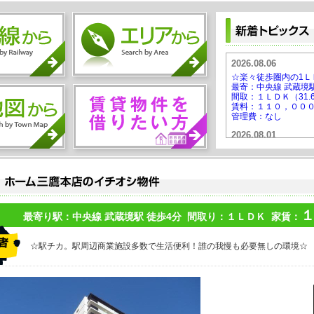
2026.08.06
☆楽々徒歩圏内の1
最寄：中央線 武蔵境駅
間取：１ＬＤＫ（31.
賃料：１１０，００
管理費：なし
2026.08.01
☆設備充実は当たり
ンは収納できます☆
最寄：中央線 三鷹駅 
間取：１Ｒ（25.71㎡
賃料：１１９，００
管理費：11,000円
最寄り駅：中央線 武蔵境駅 徒歩4分 間取り：１ＬＤＫ 家賃：
2026.07.26
☆新築★国分寺駅徒歩
☆
☆駅チカ。駅周辺商業施設多数で生活便利！誰の我慢も必要無しの環境☆
最寄：中央線 国分寺駅
間取：２ＬＤＫ（59.
賃料：１７３，００
管理費：3,000円
2026.07.21
☆三鷹駅は何と言っ