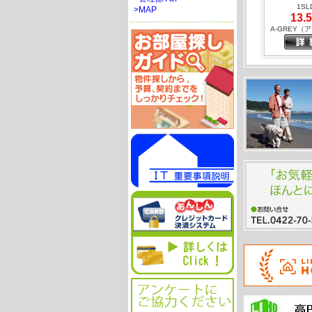
1SL
>MAP
13.5
A-GREY（
中央線 武蔵
分
アパ
1
9.2
ローズ
中央線 三鷹
分