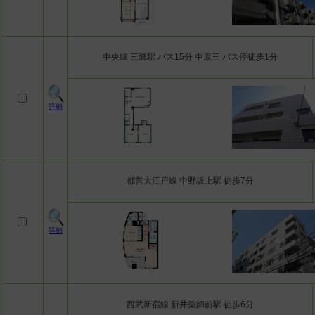
中央線 三鷹駅 バス15分 中原三 バス停徒歩1分
詳細
都営大江戸線 中野坂上駅 徒歩7分
詳細
西武新宿線 新井薬師前駅 徒歩6分