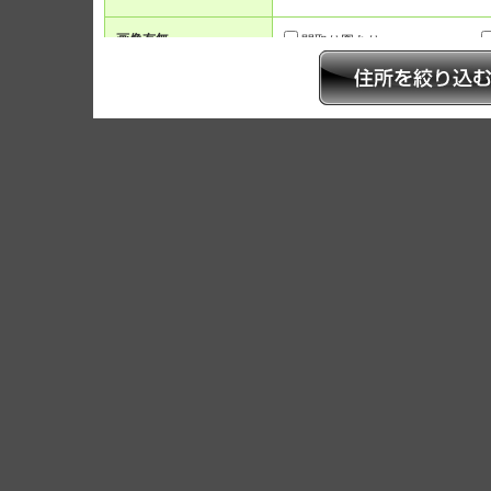
画像有無
間取り図あり
賃料
〜
ワンルーム
間取り
2K/2DK
3LK/3LDK
面積
〜
駅徒歩
1分以内
5分以内
7
築年数
新築
3年以内
5年以
人気のこだわり条件
インターネット無料
宅配ボックス
温水洗浄便座
床暖房
位置・フロア