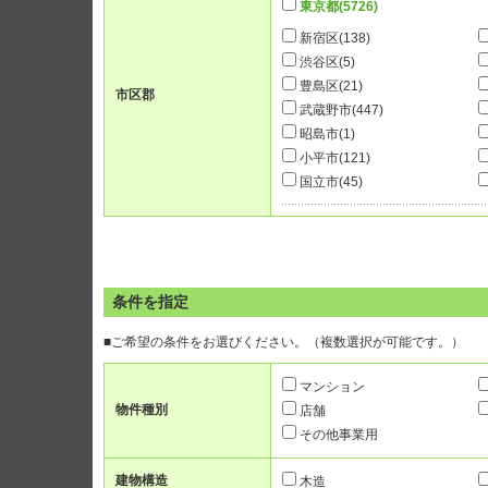
東京都
(5726)
新宿区
(138)
渋谷区
(5)
豊島区
(21)
市区郡
武蔵野市
(447)
昭島市
(1)
小平市
(121)
国立市
(45)
条件を指定
■ご希望の条件をお選びください。（複数選択が可能です。）
マンション
物件種別
店舗
その他事業用
建物構造
木造