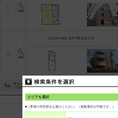
詳細
京王井の頭線 高井戸駅 徒歩15分
詳細
エリアを選択
<<
<
441
442
443
444
445
446
447
448
4
■ご希望の市区郡をお選びください。（複数選択が可能です。）