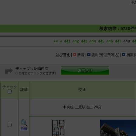
HO
検索結果：5726件
<<
<
441
442
443
444
445
446
447
448
4
並び替え
[
新着 |
賃料(管理費等込) |
初期費
チェック
詳細
交通
中央線 三鷹駅 徒歩20分
詳細