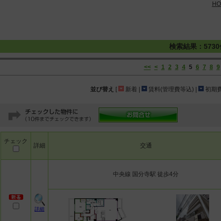
HO
検索結果：573
<<
<
1
2
3
4
5
6
7
8
9
並び替え
[
新着 |
賃料(管理費等込) |
初期費
チェック
詳細
交通
中央線 国分寺駅 徒歩4分
詳細