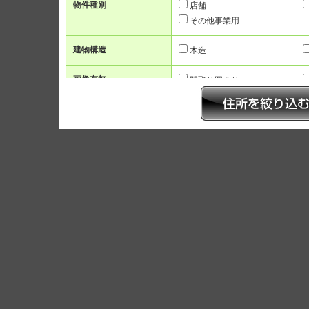
物件種別
店舗
その他事業用
建物構造
木造
画像有無
間取り図あり
賃料
〜
ワンルーム
間取り
2K/2DK
3LK/3LDK
面積
〜
駅徒歩
1分以内
5分以内
7
築年数
新築
3年以内
5年以
人気のこだわり条件
インターネット無料
宅配ボックス