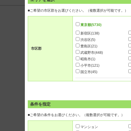
<<
<
1
2
3
4
5
6
7
8
9
■ご希望の市区郡をお選びください。（複数選択が可能です。）
東京都
(5730)
新宿区
(138)
渋谷区
(5)
豊島区
(21)
市区郡
武蔵野市
(448)
昭島市
(1)
小平市
(121)
国立市
(45)
条件を指定
■ご希望の条件をお選びください。（複数選択が可能です。）
マンション