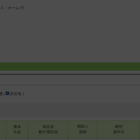
 |
所在地 ］
敷金
保証金
間取り
種別
礼金
敷引/償却金
面積
築年月