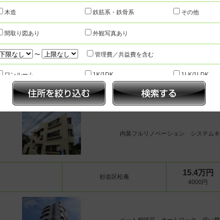
中野区大和町
0円
木造
鉄筋系・鉄骨系
その他
間取り図あり
外観写真あり
1フロア1世帯 追い炊き 浴室乾燥
〜
管理費／共益費を含む
ワンルーム
1K/1DK
1LK/1LDK
2K/2DK
2LK/2LDK
3K/3DK
12.0万円
歩9分
杉並区堀ノ内
5000円
3LK/3LDK
4K/4DK
4LK/4LDK以
〜
内装フルリノベーション システムキ
1分以内
5分以内
7分以内
10分以内
15分以内
指定な
新築
3年以内
5年以内
10年以内
指定なし
15.4万円
人気のこだわり条件
杉並区松庵
4000円
インターネット無料
TVインターホン
追い焚き機能
宅配ボックス
エアコン付
オートロック
温水洗浄便座
浴室乾燥機
防犯カメラ
床暖房