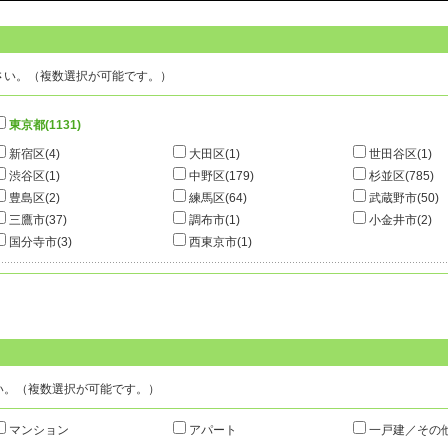
ペット相談可 オートロック エレベ
さい。（複数選択が可能です。）
30.5万円
歩3分
中野区南台
15000円
東京都
(1131)
新宿区
(4)
大田区
(1)
世田谷区
(1)
渋谷区
(1)
中野区
(179)
杉並区
(785)
ペット相談可 オートロック エレベ
豊島区
(2)
練馬区
(64)
武蔵野市
(50)
三鷹市
(37)
調布市
(1)
小金井市
(2)
国分寺市
(3)
西東京市
(1)
35.6万円
歩3分
中野区南台
18000円
ペット相談可 オートロック エレベ
い。（複数選択が可能です。）
マンション
アパート
一戸建／その
23.0万円