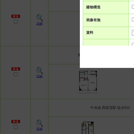
中央線 高円寺駅 徒歩10分
建物構造
画像有無
詳細
賃料
間取り
東京メトロ丸ノ内線 新高円寺駅 徒
面積
詳細
駅徒歩
築年数
中央線 西荻窪駅 徒歩6分
詳細