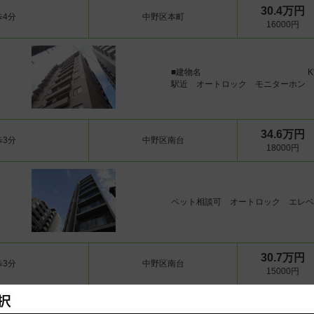
30.4万円
歩4分
中野区本町
16000円
■建物名
K
駅近 オートロック モニターホン 
34.6万円
歩3分
中野区南台
18000円
ペット相談可 オートロック エレベ
30.7万円
歩3分
中野区南台
15000円