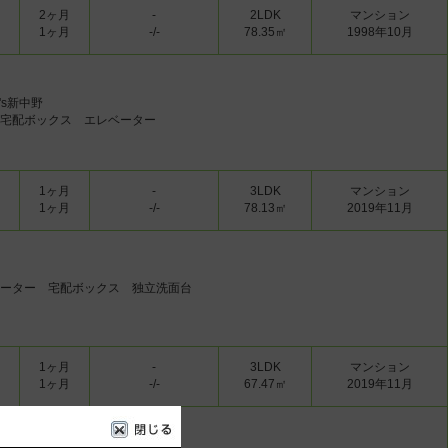
2ヶ月
-
2LDK
マンション
1ヶ月
-/-
78.35㎡
1998年10月
's新中野
宅配ボックス エレベーター
1ヶ月
-
3LDK
マンション
1ヶ月
-/-
78.13㎡
2019年11月
ーター 宅配ボックス 独立洗面台
1ヶ月
-
3LDK
マンション
1ヶ月
-/-
67.47㎡
2019年11月