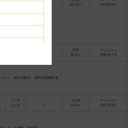
1ヶ月
-/-
65.93㎡
2019年9月
 システムキッチン
1ヶ月
-
1DK
マンション
1ヶ月
-/-
32.3㎡
1984年7月
上
ッチン 独立洗面台 室内洗濯機置場
し
1ヶ月
-
1LDK
マンション
1ヶ月
-/-
34.8㎡
2017年3月