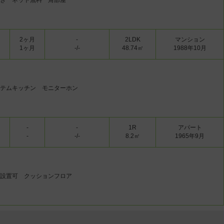
き ネット無料 角部屋
2ヶ月
-
2LDK
マンション
1ヶ月
-/-
48.74㎡
1988年10月
テムキッチン モニターホン
ッチン
-
-
1R
アパート
-
-/-
8.2㎡
1965年9月
設置可 クッションフロア
クローゼット