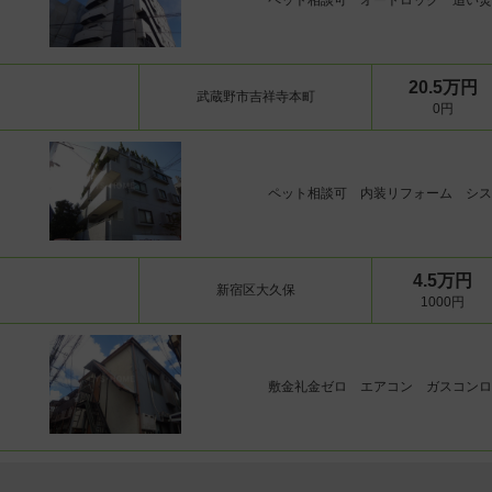
ペット相談可 オートロック 追い焚
位置・フロア
2階以上
角部屋
最上階
南向き
20.5万円
武蔵野市吉祥寺本町
入居条件
0円
即入居
ペット
楽器
事務所
二人入居
ルームシェア
法人入居
ペット相談可 内装リフォーム シス
費用条件
フリーレント
敷金/保証金なし
礼金なし
キッチン
4.5万円
IHコンロ
ガスコンロ
カウンターキ
新宿区大久保
1000円
システムキッチン
バス・トイレ・洗面
バス・トイレ別
洗面所独立
敷金礼金ゼロ エアコン ガスコンロ
空調・光熱
オール電化
室内仕様
メゾネット
ロフト
ウォークイン
フローリング
室内洗濯機置き場