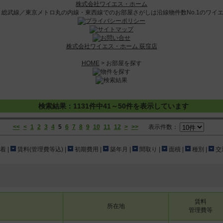
株式会社ワイエス・ホーム
株式会社ワイエス・ホーム 荻窪店
HOME
> お部屋を探す
検索結果：1131件中41～50件を表示しています
<<
<
1
2
3
4
5
6
7
8
9
10
11
12
>
>>
表示件数：
着 |
賃料(管理費等込) |
初期費用 |
築年月 |
間取り |
面積 |
種別 |
交通
賃料
所在地
管理費等