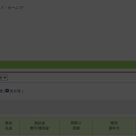
 |
所在地 ］
敷金
保証金
間取り
種別
礼金
敷引/償却金
面積
築年月