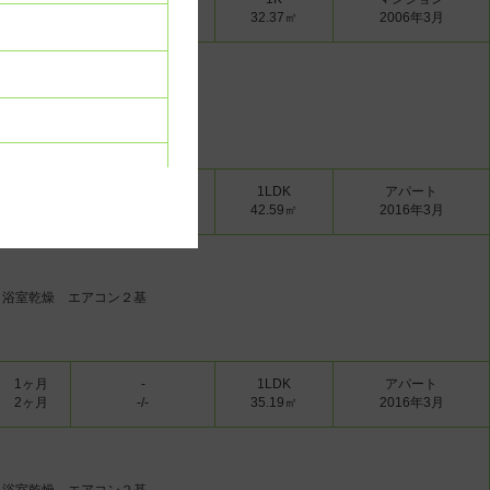
1ヶ月
-/-
32.37㎡
2006年3月
キューベックス・ワイズ
 システムキッチン エアコン
1ヶ月
-
1LDK
アパート
2ヶ月
-/-
42.59㎡
2016年3月
上
 浴室乾燥 エアコン２基
し
1ヶ月
-
1LDK
アパート
2ヶ月
-/-
35.19㎡
2016年3月