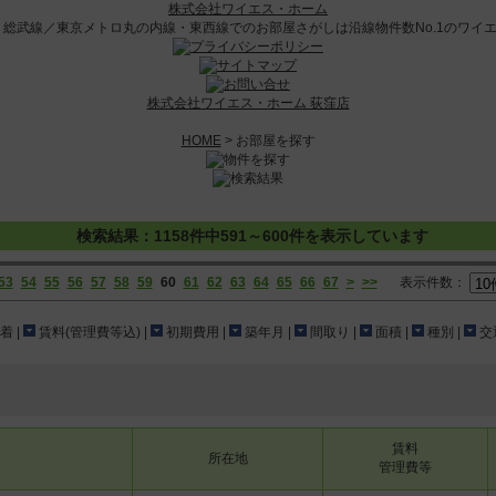
株式会社ワイエス・ホーム
株式会社ワイエス・ホーム 荻窪店
HOME
> お部屋を探す
検索結果：1158件中591～600件を表示しています
53
54
55
56
57
58
59
60
61
62
63
64
65
66
67
>
>>
表示件数：
着 |
賃料(管理費等込) |
初期費用 |
築年月 |
間取り |
面積 |
種別 |
交通
賃料
所在地
管理費等