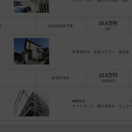
モニターホン 温水洗浄便座 追焚
位置・フロア
2階以上
角部屋
最上階
南向き
35.0万円
分
杉並区高井戸東
入居条件
0円
即入居
ペット
楽器
事務所
二人入居
ルームシェア
法人入居
駐車場付き 全室エアコン 食洗器
費用条件
フリーレント
敷金/保証金なし
礼金なし
キッチン
12.9万円
IHコンロ
ガスコンロ
カウンターキ
杉並区清水
10000円
システムキッチン
バス・トイレ・洗面
バス・トイレ別
洗面所独立
■建物名
空調・光熱
オートロック 独立洗面台 モニタ
オール電化
室内仕様
メゾネット
ロフト
ウォークイン
フローリング
室内洗濯機置き場