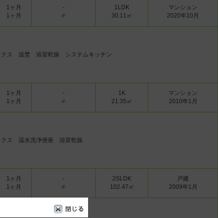
1ヶ月
-
1LDK
マンション
1ヶ月
-/-
30.11㎡
2020年10月
ックス 追焚 浴室乾燥 システムキッチン
1ヶ月
-
1K
マンション
1ヶ月
-/-
21.35㎡
2010年1月
ックス 温水洗浄便座 浴室乾燥
1ヶ月
-
2SLDK
戸建
1ヶ月
-/-
102.47㎡
2009年1月