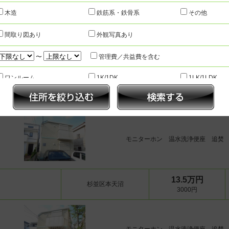
杉並区南荻窪
5000円
木造
鉄筋系・鉄骨系
その他
間取り図あり
外観写真あり
■建物名
オートロック 独立洗面台 角部屋
〜
管理費／共益費を含む
ワンルーム
1K/1DK
1LK/1LDK
2K/2DK
2LK/2LDK
14.0万円
3K/3DK
杉並区本天沼
3000円
3LK/3LDK
4K/4DK
4LK/4LDK以
〜
モニターホン 温水洗浄便座 追焚
1分以内
5分以内
7分以内
10分以内
15分以内
指定な
新築
3年以内
5年以内
10年以内
指定なし
13.5万円
人気のこだわり条件
杉並区本天沼
3000円
インターネット無料
TVインターホン
追い焚き機能
宅配ボックス
エアコン付
オートロック
温水洗浄便座
浴室乾燥機
防犯カメラ
床暖房