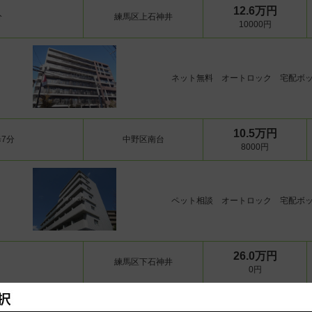
12.6万円
分
練馬区上石神井
10000円
ネット無料 オートロック 宅配ボ
10.5万円
7分
中野区南台
8000円
ペット相談 オートロック 宅配ボ
26.0万円
練馬区下石神井
0円