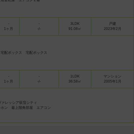
 浴室乾燥 エアコン２基
-
-
3LDK
戸建
1ヶ月
-/-
91.08㎡
2023年2月
 宅配ボックス 宅配ボックス
ッチン
-
-
1LDK
マンション
1ヶ月
-/-
36.58㎡
2005年1月
ヴァレッシア荻窪シティ
ーホン 最上階角部屋 エアコン
クローゼット