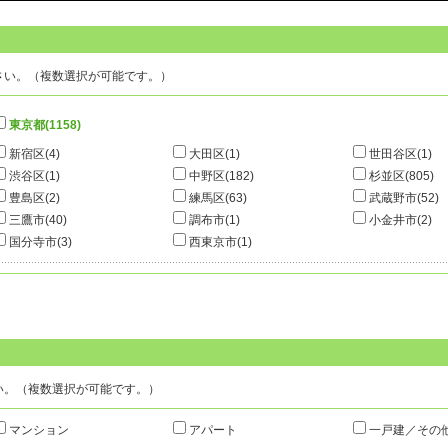
■建物名
駐車場付き戸建 追い炊き 浴室乾
さい。（複数選択が可能です。）
19.27万円
分
中野区中央
12300円
東京都
(1158)
新宿区
(4)
大田区
(1)
世田谷区
(1)
渋谷区
(1)
中野区
(182)
杉並区
(805)
オートロック エレベーター 宅配
豊島区
(2)
練馬区
(63)
武蔵野市
(52)
三鷹市
(40)
調布市
(1)
小金井市
(2)
国分寺市
(3)
西東京市
(1)
21.0万円
6分
杉並区堀ノ内
18000円
築浅 フリーレント ペット相談 
い。（複数選択が可能です。）
マンション
アパート
一戸建／その
11.0万円