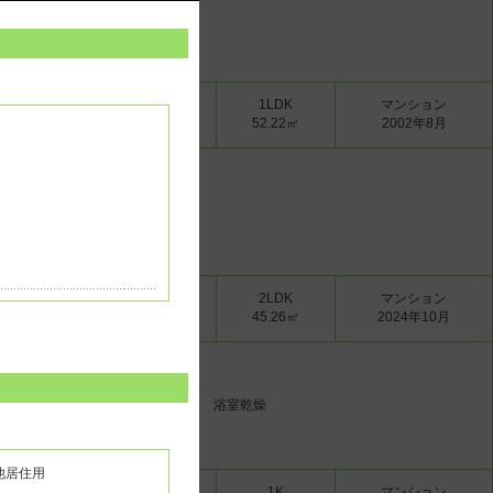
下石神井賃貸戸建群
燥 カウンターキッチン
1ヶ月
-
1LDK
マンション
-
-/-
52.22㎡
2002年8月
ボックス 独立洗面台
1ヶ月
-
2LDK
マンション
-
-/-
45.26㎡
2024年10月
オートロック 宅配ボックス 追焚 浴室乾燥
他居住用
1ヶ月
-
1K
マンション