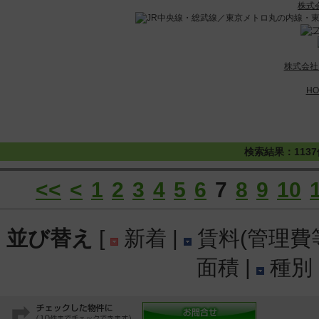
株式
株式会社
HO
検索結果：113
<<
<
1
2
3
4
5
6
7
8
9
10
並び替え
[
新着 |
賃料(管理費等
面積 |
種別 