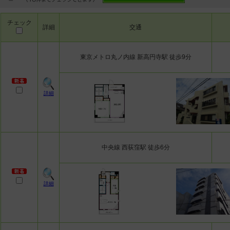
チェック
詳細
交通
東京メトロ丸ノ内線 新高円寺駅 徒歩9分
詳細
中央線 西荻窪駅 徒歩6分
詳細