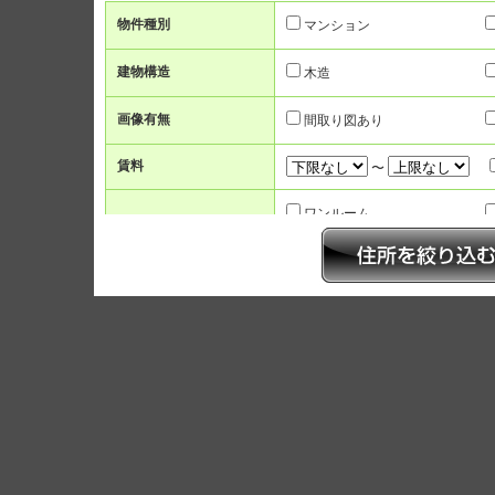
物件種別
マンション
建物構造
木造
画像有無
間取り図あり
賃料
〜
ワンルーム
間取り
2K/2DK
3LK/3LDK
面積
〜
駅徒歩
1分以内
5分以内
7
築年数
新築
3年以内
5年以
人気のこだわり条件
インターネット無料
宅配ボックス