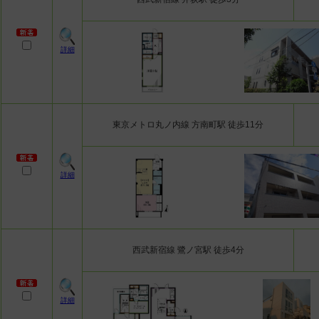
詳細
東京メトロ丸ノ内線 方南町駅 徒歩11分
詳細
西武新宿線 鷺ノ宮駅 徒歩4分
詳細