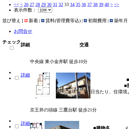
<<
<
26
27
28
29
30
31
32
33
34
35
36
37
38
39
40
>
>>
表示件数：
並び替え
[
新着 |
賃料(管理費等込) |
初期費用 |
築年月 
お問合せ
チェック
詳細
交通
中央線 東小金井駅 徒歩10分
詳細
■
日当たり、住環境
京王井の頭線 三鷹台駅 徒歩21分
詳細
■建物名
メ