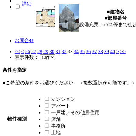
詳細
■建物名
■部屋番号
設備充実！バス停まで徒
お問合せ
<<
<
26
27
28
29
30
31
32
33
34
35
36
37
38
39
40
>
>>
表示件数：
条件を指定
■ご希望の条件をお選びください。（複数選択が可能です。
マンション
アパート
一戸建／その他居住用
物件種別
店舗
事務所
土地