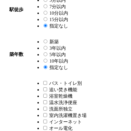
5分以内
7分以内
駅徒歩
10分以内
15分以内
指定なし
新築
3年以内
築年数
5年以内
10年以内
指定なし
バス・トイレ別
追い焚き機能
浴室乾燥機
温水洗浄便座
洗面所独立
室内洗濯機置き場
インターネット
オール電化