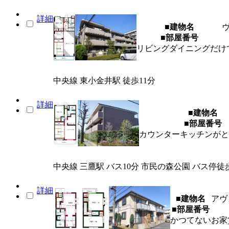
詳細
■建物名
■部屋番号
リビングダイニングだけで
中央線 東小金井駅 徒歩11分
詳細
■建物名
■部屋番号
カウンターキッチンがと
中央線 三鷹駅 バス10分 市民の森公園 バス停徒
詳細
■建物名
アヴ
■部屋番号
かつてないお家