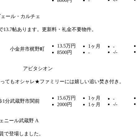
8000円
-
ヴェール・カルチェ
13.7帖あります。更新料・礼金不要物件。
13.5万円
1ヶ月
-
小金井市梶野町
-/-
8500円
-
アビタシオン
ってもオシャレ★ファミリーには嬉しい追い焚き付き。
15.6万円
1ヶ月
-
歩1分
武蔵野市関前
-/-
2000円
1ヶ月
ェニール武蔵野 A
賃で登場しました。