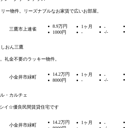
ミリー物件。リーズナブルなお家賃で広いお部屋。
8.9万円
1ヶ月
-
三鷹市上連雀
-/-
1000円
-
たしおん三鷹
。礼金不要のラッキー物件。
14.2万円
1ヶ月
-
小金井市緑町
-/-
8000円
-
ル・カルチェ
シイ☆優良民間賃貸住宅です
14.2万円
1ヶ月
-
小金井市緑町
-/-