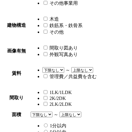
その他事業用
木造
建物構造
鉄筋系・鉄骨系
その他
間取り図あり
画像有無
外観写真あり
～
賃料
管理費／共益費を含む
1LK/1LDK
間取り
2K/2DK
2LK/2LDK
面積
～
1分以内