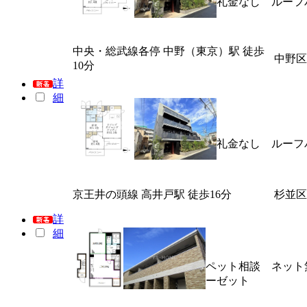
礼金なし ルーフ
中央・総武線各停 中野（東京）駅 徒歩
中野区
10分
詳
細
礼金なし ルーフ
京王井の頭線 高井戸駅 徒歩16分
杉並区
詳
細
ペット相談 ネット
ーゼット