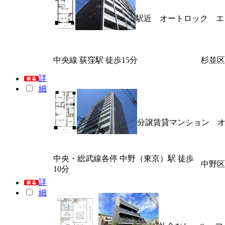
駅近 オートロック 
中央線 荻窪駅 徒歩15分
杉並区
詳
細
分譲賃貸マンション 
中央・総武線各停 中野（東京）駅 徒歩
中野区
10分
詳
細