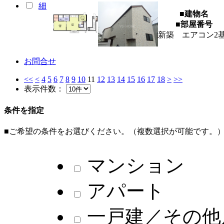
細
■建物名
■部屋番号
新築 エアコン2
お問合せ
<<
<
4
5
6
7
8
9
10
11
12
13
14
15
16
17
18
>
>>
表示件数：
条件を指定
■ご希望の条件をお選びください。（複数選択が可能です。
マンション
アパート
一戸建／その他