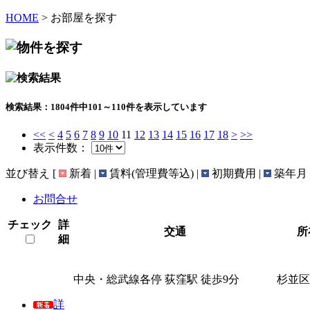
HOME
> お部屋を探す
検索結果：1804件中101～110件を表示しています
<<
<
4
5
6
7
8
9
10
11
12
13
14
15
16
17
18
>
>>
表示件数：
並び替え
[
新着 |
賃料(管理費等込) |
初期費用 |
築年月 
お問合せ
チェック
詳
交通
所
細
中央・総武線各停 荻窪駅 徒歩9分
杉並区
詳