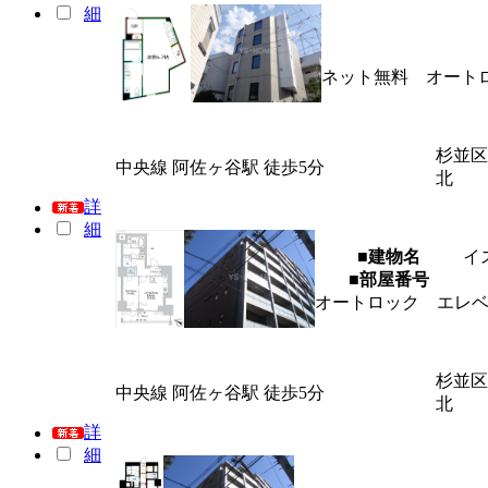
細
ネット無料 オート
杉並区
中央線 阿佐ヶ谷駅 徒歩5分
北
詳
細
■建物名
イ
■部屋番号
オートロック エレ
杉並区
中央線 阿佐ヶ谷駅 徒歩5分
北
詳
細