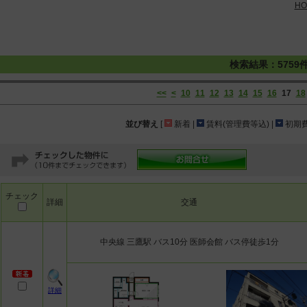
HO
検索結果：5759
<<
<
10
11
12
13
14
15
16
17
18
並び替え
[
新着 |
賃料(管理費等込) |
初期費
チェック
詳細
交通
中央線 三鷹駅 バス10分 医師会館 バス停徒歩1分
詳細