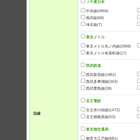
ＪＲ東日本
中央線
(4904)
南武線
(68)
埼京線
(7)
東京メトロ
東京メトロ丸ノ内線
(2689)
東京メトロ有楽町線
(17)
西武鉄道
西武新宿線
(1962)
西武多摩湖線
(343)
西武豊島線
(39)
京王電鉄
京王井の頭線
(1472)
沿線
京王相模原線
(53)
東京都交通局
都営大江戸線
(681)