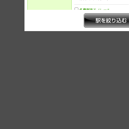
多摩都市モノレール
多摩モノレール
(19)
東急電鉄
東急世田谷線
(8)
東武鉄道
東武東上線
(8)
小田急電鉄
小田急線
(6)
条件を指定
■ご希望の条件をお選びください。（複数選択が可能です。）