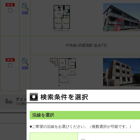
詳細
中央線 武蔵境駅 徒歩7分
詳細
沿線を選択
<<
<
10
11
12
13
14
15
16
17
18
■ご希望の沿線をお選びください。（複数選択が可能です。）