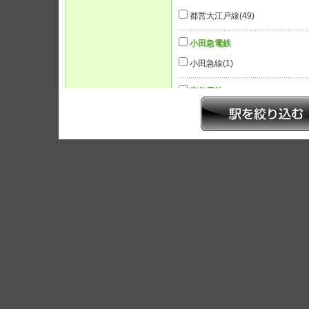
都営大江戸線
(49)
小田急電鉄
小田急線
(1)
東急電鉄
東急多摩川線
(1)
条件を指定
■ご希望の条件をお選びください。（複数選択が可能です。）
マンション
物件種別
店舗
その他事業用
建物構造
木造