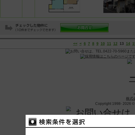
<<
<
6
7
8
9
10
11
12
13
14
1
株式
Copyright 1998-
2026 © 