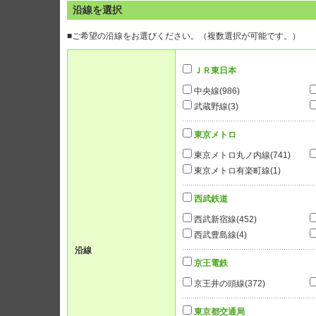
沿線を選択
■ご希望の沿線をお選びください。（複数選択が可能です。）
ＪＲ東日本
中央線
(986)
武蔵野線
(3)
東京メトロ
東京メトロ丸ノ内線
(741)
東京メトロ有楽町線
(1)
西武鉄道
西武新宿線
(452)
西武豊島線
(4)
沿線
京王電鉄
京王井の頭線
(372)
東京都交通局