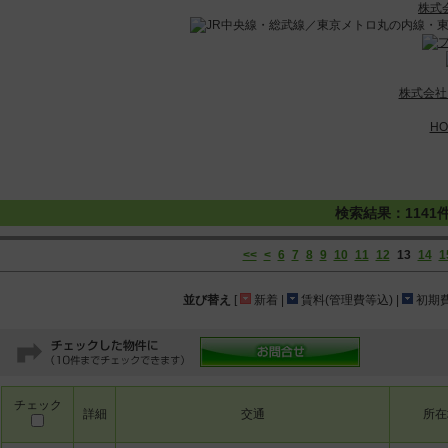
株式
株式会社
HO
検索結果：1141
<<
<
6
7
8
9
10
11
12
13
14
1
並び替え
[
新着 |
賃料(管理費等込) |
初期費
チェック
詳細
交通
所在