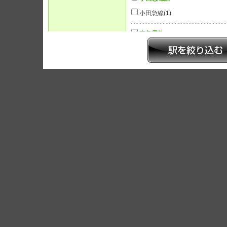
小田急線
(1)
東急電鉄
東急多摩川線
(1)
条件を指定
■ご希望の条件をお選びください。（複数選択が可能です。）
マンション
物件種別
店舗
その他事業用
建物構造
木造
画像有無
間取り図あり