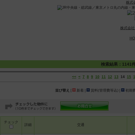
株式
株式会社
HO
検索結果：1141
<<
<
7
8
9
10
11
12
13
14
15
並び替え
[
新着 |
賃料(管理費等込) |
初期費
チェック
詳細
交通