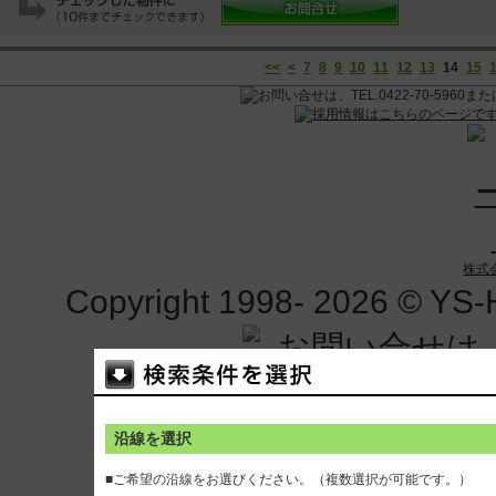
<<
<
7
8
9
10
11
12
13
14
15
株式
Copyright 1998-
2026 © YS-H
沿線を選択
■ご希望の沿線をお選びください。（複数選択が可能です。）