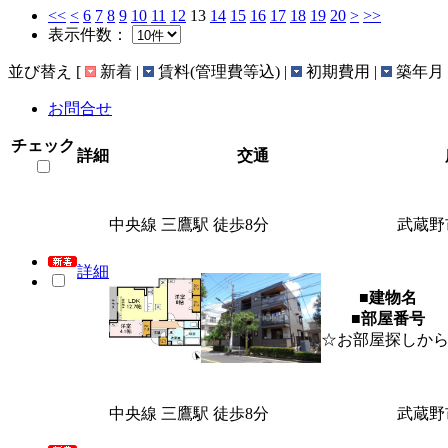
<<
<
6
7
8
9
10
11
12
13
14
15
16
17
18
19
20
>
>>
表示件数：
並び替え
[
新着 |
賃料(管理費等込) |
初期費用 |
築年月 
お問合せ
チェック
詳細
交通
中央線 三鷹駅 徒歩8分
武蔵野
詳細
■建物名
■部屋番号
☆お部屋探しか
中央線 三鷹駅 徒歩8分
武蔵野