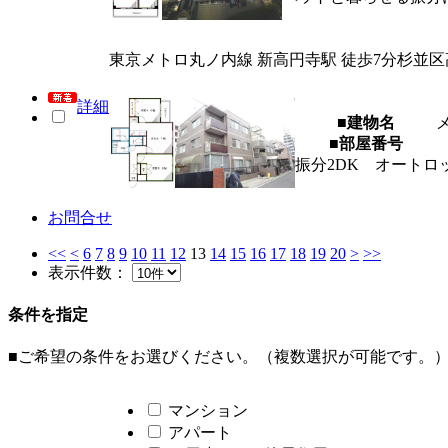
東京メトロ丸ノ内線 新高円寺駅 徒歩7分
杉並区
詳細
■建物名
■部屋番号
振分2DK オート
お問合せ
<<
<
6
7
8
9
10
11
12
13
14
15
16
17
18
19
20
>
>>
表示件数：
条件を指定
■ご希望の条件をお選びください。（複数選択が可能です。
マンション
アパート