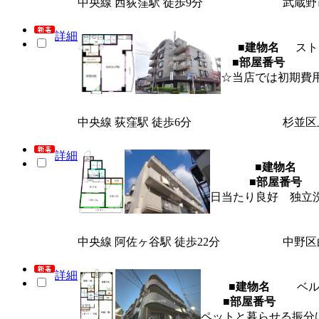
中央線 西荻窪駅 徒歩9分
武蔵野
詳細
■建物名
スト
■部屋番号
☆当店では初期費
中央線 荻窪駅 徒歩6分
杉並区
詳細
■建物名
■部屋番号
日当たり良好 独立
中央線 阿佐ヶ谷駅 徒歩22分
中野区
詳細
■建物名
ベ
■部屋番号
ペットと暮らせる振分け