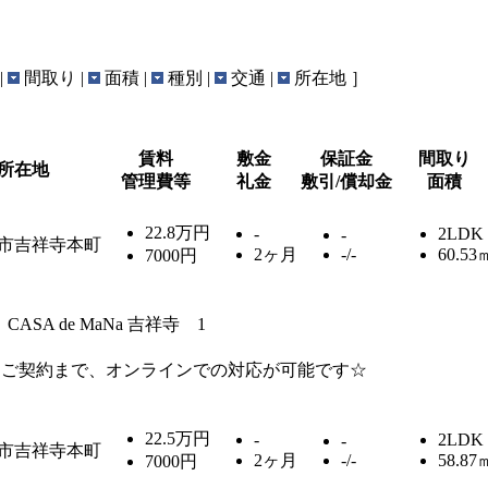
|
間取り |
面積 |
種別 |
交通 |
所在地 ］
賃料
敷金
保証金
間取り
所在地
管理費等
礼金
敷引/償却金
面積
22.8万円
-
2LDK
-
市吉祥寺本町
2ヶ月
-/-
60.53
7000円
CASA de MaNa 吉祥寺 1
らご契約まで、オンラインでの対応が可能です☆
22.5万円
-
2LDK
-
市吉祥寺本町
2ヶ月
-/-
58.87
7000円