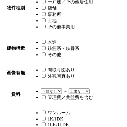
一戸建／その他居住用
物件種別
店舗
事務所
土地
その他事業用
木造
建物構造
鉄筋系・鉄骨系
その他
間取り図あり
画像有無
外観写真あり
～
賃料
管理費／共益費を含む
ワンルーム
1K/1DK
1LK/1LDK