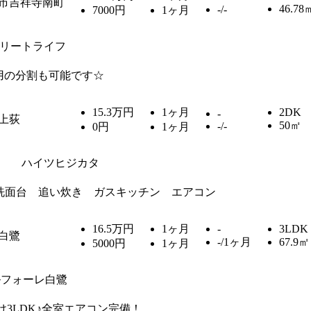
市吉祥寺南町
46.78
-/-
7000円
1ヶ月
リートライフ
用の分割も可能です☆
15.3万円
1ヶ月
2DK
-
上荻
50㎡
-/-
0円
1ヶ月
ハイツヒジカタ
洗面台 追い炊き ガスキッチン エアコン
16.5万円
1ヶ月
-
3LDK
白鷺
-/1ヶ月
67.9㎡
5000円
1ヶ月
ルフォーレ白鷺
3LDK♪全室エアコン完備！