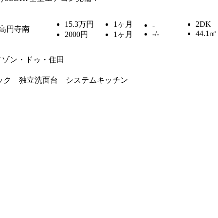
15.3万円
1ヶ月
2DK
-
高円寺南
44.1㎡
-/-
2000円
1ヶ月
メゾン・ドゥ・住田
ロック 独立洗面台 システムキッチン
）