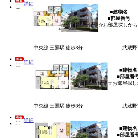
詳細
■建物名
■部屋番号
☆お部屋探しから
中央線 三鷹駅 徒歩8分
武蔵野
詳細
■建物名
■部屋番
☆お部屋探し
中央線 三鷹駅 徒歩8分
武蔵野
詳細
■建物名
■部屋番