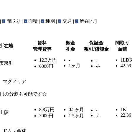
|
間取り |
面積 |
種別 |
交通 |
所在地 ］
賃料
敷金
保証金
間取り
所在地
管理費等
礼金
敷引/償却金
面積
12.3万円
-
1LD
-
市東町
1ヶ月
42.5
-/-
6000円
マグノリア
用の分割も可能です☆
8.8万円
0.5ヶ月
1K
-
上荻
22.3
-/-
3000円
1.5ヶ月
ドムス西荻