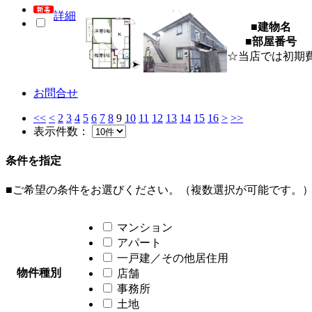
詳細
■建物名
■部屋番号
☆当店では初期
お問合せ
<<
<
2
3
4
5
6
7
8
9
10
11
12
13
14
15
16
>
>>
表示件数：
条件を指定
■ご希望の条件をお選びください。（複数選択が可能です。
マンション
アパート
一戸建／その他居住用
物件種別
店舗
事務所
土地