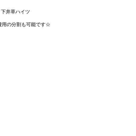
下井草ハイツ
費用の分割も可能です☆
）