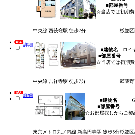
■部屋番号
☆当店では初期費
中央線 西荻窪駅 徒歩7分
杉並区
詳細
■建物名
ロイ
■部屋番号
☆当店では初期費
中央線 吉祥寺駅 徒歩7分
武蔵野
詳細
■建物名
■部屋番号
☆お部屋探しからご契
東京メトロ丸ノ内線 新高円寺駅 徒歩5分
杉並区