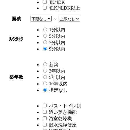
4K/4DK
4LK/4LDK以上
面積
～
1分以内
5分以内
駅徒歩
7分以内
9分以内
新築
3年以内
築年数
5年以内
10年以内
指定なし
バス・トイレ別
追い焚き機能
浴室乾燥機
温水洗浄便座