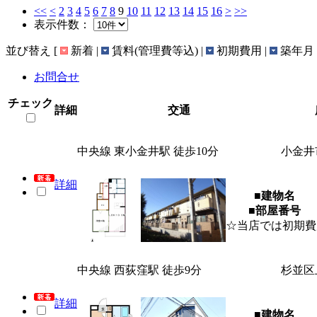
<<
<
2
3
4
5
6
7
8
9
10
11
12
13
14
15
16
>
>>
表示件数：
並び替え
[
新着 |
賃料(管理費等込) |
初期費用 |
築年月 
お問合せ
チェック
詳細
交通
中央線 東小金井駅 徒歩10分
小金井
詳細
■建物名
■部屋番号
☆当店では初期費
中央線 西荻窪駅 徒歩9分
杉並区
詳細
■建物名