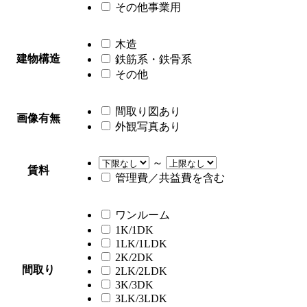
その他事業用
木造
建物構造
鉄筋系・鉄骨系
その他
間取り図あり
画像有無
外観写真あり
～
賃料
管理費／共益費を含む
ワンルーム
1K/1DK
1LK/1LDK
2K/2DK
間取り
2LK/2LDK
3K/3DK
3LK/3LDK