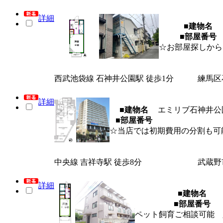
詳細
■建物名
■部屋番号
☆お部屋探しから
西武池袋線 石神井公園駅 徒歩1分
練馬区
詳細
■建物名
エミリブ石神井公
■部屋番号
☆当店では初期費用の分割も可
中央線 吉祥寺駅 徒歩8分
武蔵野
詳細
■建物名
■部屋番号
ペット飼育ご相談可能 