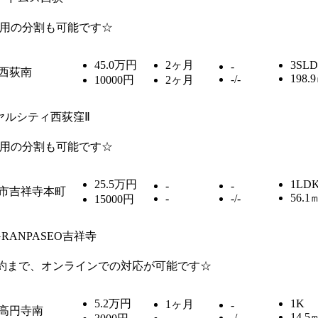
用の分割も可能です☆
45.0万円
2ヶ月
3SL
-
西荻南
198.
-/-
10000円
2ヶ月
ヤルシティ西荻窪Ⅱ
用の分割も可能です☆
25.5万円
1LD
-
-
市吉祥寺本町
56.1
-
-/-
15000円
GRANPASEO吉祥寺
約まで、オンラインでの対応が可能です☆
5.2万円
1K
1ヶ月
-
高円寺南
14.5
-/-