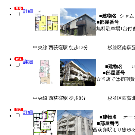
詳細
■建物名
シャム
■部屋番号
無料駐車場1台付
中央線 西荻窪駅 徒歩12分
杉並区南荻
詳細
■建物名
■部屋番号
☆当店では初期費
中央線 西荻窪駅 徒歩8分
杉並区西荻
詳細
■建物名
オー
■部屋番号
西荻窪駅より徒歩