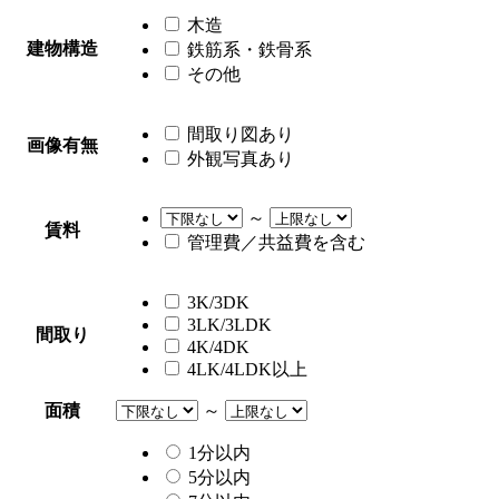
木造
建物構造
鉄筋系・鉄骨系
その他
間取り図あり
画像有無
外観写真あり
～
賃料
管理費／共益費を含む
3K/3DK
3LK/3LDK
間取り
4K/4DK
4LK/4LDK以上
面積
～
1分以内
5分以内