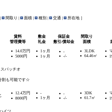
|
間取り |
面積 |
種別 |
交通 |
所在地 ］
賃料
敷金
保証金
間取り
管理費等
礼金
敷引/償却金
面積
14.0万円
1ヶ月
3LDK
-
64.46㎡
-/-
5000円
1ヶ月
1
レスパッチオ
分割も可能です☆
12.4万円
-
3DK
-
北
1ヶ月
61.7㎡
-/-
8000円
1
ハイツ