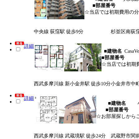
■部屋番号
☆当店では初期費用の分
中央線 荻窪駅 徒歩9分
杉並区南荻
詳細
■建物名
Cas
■部屋番号
☆当店では初期
西武多摩川線 新小金井駅 徒歩10分
小金井市中
詳細
■建物名
■部屋番号
☆お部屋探しから
西武多摩川線 武蔵境駅 徒歩24分
武蔵野市関