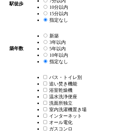
7分以内
駅徒歩
10分以内
15分以内
指定なし
新築
3年以内
築年数
5年以内
10年以内
指定なし
バス・トイレ別
追い焚き機能
浴室乾燥機
温水洗浄便座
洗面所独立
室内洗濯機置き場
インターネット
オール電化
ガスコンロ