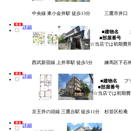
中央線 東小金井駅 徒歩13分
三鷹市井口
詳細
■建物名
■部屋番号
☆当店では初期費
西武新宿線 上井草駅 徒歩5分
練馬区下石
詳細
■建物名
プ
■部屋番号
☆当店では初期費
京王井の頭線 三鷹台駅 徒歩11分
杉並区松庵
詳細