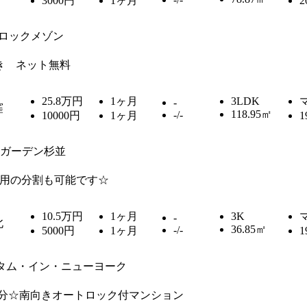
3000円
1ヶ月
2
ロックメゾン
き ネット無料
25.8万円
1ヶ月
3LDK
-
窪
118.95㎡
-/-
10000円
1ヶ月
1
Uガーデン杉並
用の分割も可能です☆
10.5万円
1ヶ月
3K
-
北
36.85㎡
-/-
5000円
1ヶ月
1
タム・イン・ニューヨーク
8分☆南向きオートロック付マンション