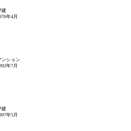
戸建
976年4月
マンション
992年7月
戸建
997年5月