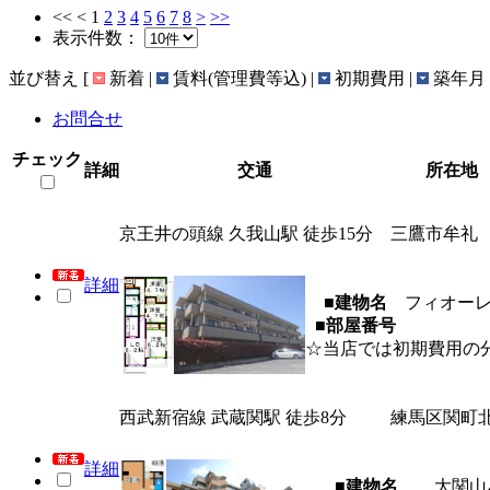
<<
<
1
2
3
4
5
6
7
8
>
>>
表示件数：
並び替え
[
新着 |
賃料(管理費等込) |
初期費用 |
築年月 
お問合せ
チェック
詳細
交通
所在地
京王井の頭線 久我山駅 徒歩15分
三鷹市牟礼
詳細
■建物名
フィオー
■部屋番号
☆当店では初期費用の
西武新宿線 武蔵関駅 徒歩8分
練馬区関町
詳細
■建物名
大関山