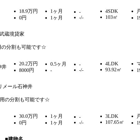
18.9万円
1ヶ月
4SDK
-
103㎡
-/-
0円
1ヶ月
1
武蔵境貸家
用の分割も可能です☆
20.2万円
4LDK
0.5ヶ月
-
神井
93.92㎡
-/-
8000円
-
1
リメール石神井
用の分割も可能です☆
30.0万円
1ヶ月
3LDK
-
107.65㎡
-/-
0円
1ヶ月
1
■建物名