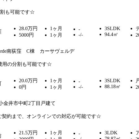
割も可能です☆
28.0万円
1ヶ月
3SLDK
-
窪
94.4㎡
-/-
5000円
1ヶ月
2
aVerde南荻窪 C棟 カーサヴェルデ
費用の分割も可能です☆
20.0万円
1ヶ月
3SLDK
-
町
88.18㎡
-/-
0円
1ヶ月
2
小金井市中町2丁目戸建て
ご契約まで、オンラインでの対応が可能です☆
21.5万円
1ヶ月
3LDK
-
前
78.87㎡
-/-