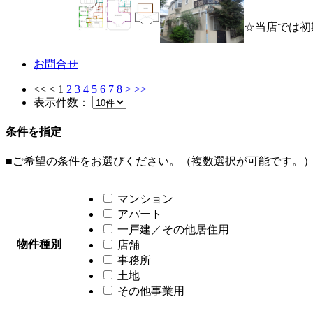
☆当店では初
お問合せ
<<
<
1
2
3
4
5
6
7
8
>
>>
表示件数：
条件を指定
■ご希望の条件をお選びください。（複数選択が可能です。
マンション
アパート
一戸建／その他居住用
物件種別
店舗
事務所
土地
その他事業用