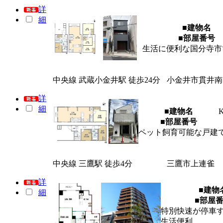
詳
細
■建物名
■部屋番号
生活に便利な国分寺市
中央線 武蔵小金井駅 徒歩24分
小金井市貫井南
詳
細
■建物名
■部屋番号
ペット飼育可能な戸建
中央線 三鷹駅 徒歩4分
三鷹市上連雀
詳
■建物
細
■部屋
特別快速が停車
生活便利。