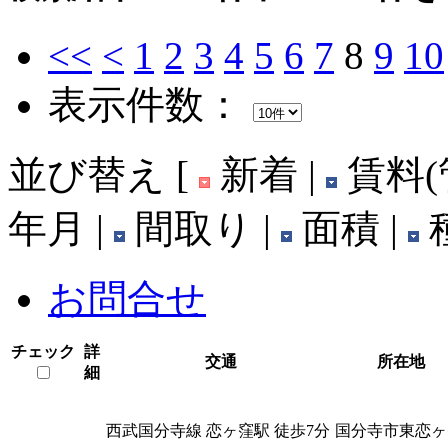
<<
<
1
2
3
4
5
6
7
8
9
10
表示件数：
並び替え
[
新着 |
賃料(
年月 |
間取り |
面積 |
種
お問合せ
チェック
詳
交通
所在地
細
西武国分寺線 恋ヶ窪駅 徒歩7分
国分寺市東恋ヶ