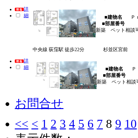
詳
細
■建物名
Ｐ
■部屋番号
新築 ペット相談
中央線 荻窪駅 徒歩22分
杉並区宮前
詳
細
■建物名
Ｐ
■部屋番号
新築 ペット相談
お問合せ
<<
<
1
2
3
4
5
6
7
8
9
10