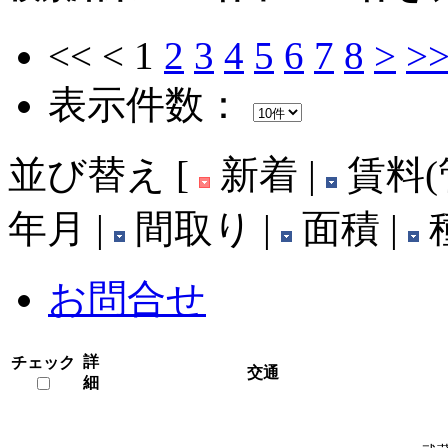
<<
<
1
2
3
4
5
6
7
8
>
>
表示件数：
並び替え
[
新着 |
賃料(
年月 |
間取り |
面積 |
種
お問合せ
詳
チェック
交通
細