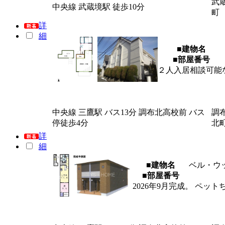
武
中央線 武蔵境駅 徒歩10分
町
詳
細
■建物名
■部屋番号
２人入居相談可能
中央線 三鷹駅 バス13分 調布北高校前 バス
調
停徒歩4分
北
詳
細
■建物名
ベル・ウ
■部屋番号
2026年9月完成。 ペッ