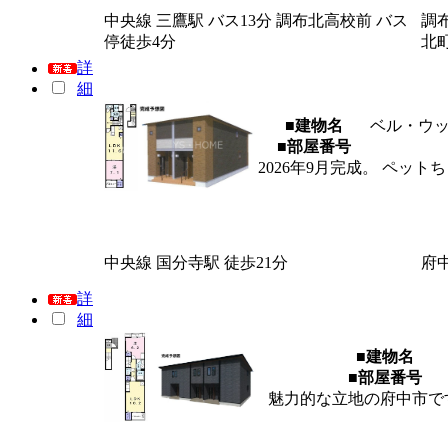
中央線 三鷹駅 バス13分 調布北高校前 バス
調
停徒歩4分
北
詳
細
■建物名
ベル・ウ
■部屋番号
2026年9月完成。 ペッ
中央線 国分寺駅 徒歩21分
府
詳
細
■建物名
■部屋番号
魅力的な立地の府中市で