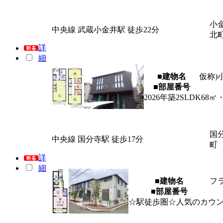
小
中央線 武蔵小金井駅 徒歩22分
北
詳
細
■建物名
仮称)
■部屋番号
2026年築2SLDK
国
中央線 国分寺駅 徒歩17分
町
詳
細
■建物名
フ
■部屋番号
☆駅徒歩圏☆人気のカウ